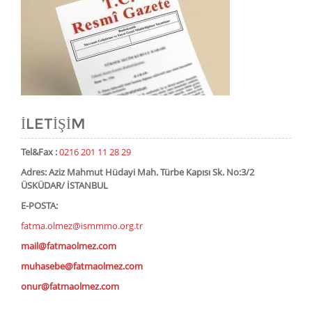
İLETIŞIM
Tel&Fax :
0216 201 11 28 29
Adres: Aziz Mahmut Hüdayi Mah. Türbe Kapısı Sk. No:3/2
ÜSKÜDAR/ İSTANBUL
E-POSTA:
fatma.olmez@ismmmo.org.tr
mail@fatmaolmez.com
muhasebe@fatmaolmez.com
onur@fatmaolmez.com