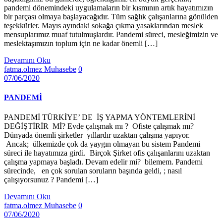
pandemi dönemindeki uygulamaların bir kısmının artık hayatımızın
bir parçası olmaya başlayacağıdır. Tüm sağlık çalışanlarına gönülden
teşekkürler. Mayıs ayındaki sokağa çıkma yasaklarından meslek
mensuplarımız muaf tutulmuşlardır. Pandemi süreci, mesleğimizin ve
meslektaşımızın toplum için ne kadar önemli […]
Devamını Oku
fatma.olmez
Muhasebe
0
07/06/2020
PANDEMİ
PANDEMİ TÜRKİYE’ DE İŞ YAPMA YÖNTEMLERİNİ
DEĞİŞTİRİR Mİ? Evde çalışmak mı ? Ofiste çalışmak mı?
Dünyada önemli şirketler yıllardır uzaktan çalışma yapıyor.
Ancak; ülkemizde çok da yaygın olmayan bu sistem Pandemi
süreci ile hayatımıza girdi. Birçok Şirket ofis çalışanlarını uzaktan
çalışma yapmaya başladı. Devam edelir mi? bilemem. Pandemi
sürecinde, en çok sorulan soruların başında geldi, ; nasıl
çalışıyorsunuz ? Pandemi […]
Devamını Oku
fatma.olmez
Muhasebe
0
07/06/2020