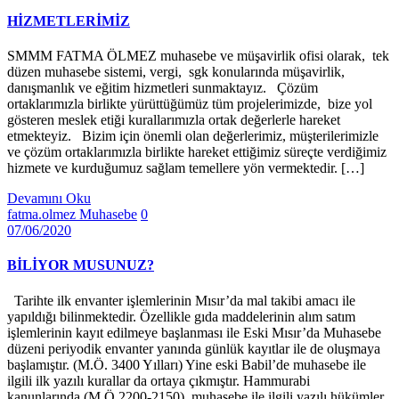
HİZMETLERİMİZ
SMMM FATMA ÖLMEZ muhasebe ve müşavirlik ofisi olarak, tek
düzen muhasebe sistemi, vergi, sgk konularında müşavirlik,
danışmanlık ve eğitim hizmetleri sunmaktayız. Çözüm
ortaklarımızla birlikte yürüttüğümüz tüm projelerimizde, bize yol
gösteren meslek etiği kurallarımızla ortak değerlerle hareket
etmekteyiz. Bizim için önemli olan değerlerimiz, müşterilerimizle
ve çözüm ortaklarımızla birlikte hareket ettiğimiz süreçte verdiğimiz
hizmete ve kurduğumuz sağlam temellere yön vermektedir. […]
Devamını Oku
fatma.olmez
Muhasebe
0
07/06/2020
BİLİYOR MUSUNUZ?
Tarihte ilk envanter işlemlerinin Mısır’da mal takibi amacı ile
yapıldığı bilinmektedir. Özellikle gıda maddelerinin alım satım
işlemlerinin kayıt edilmeye başlanması ile Eski Mısır’da Muhasebe
düzeni periyodik envanter yanında günlük kayıtlar ile de oluşmaya
başlamıştır. (M.Ö. 3400 Yılları) Yine eski Babil’de muhasebe ile
ilgili ilk yazılı kurallar da ortaya çıkmıştır. Hammurabi
kanunlarında (M.Ö.2200-2150), muhasebe ile ilgili yazılı hükümler