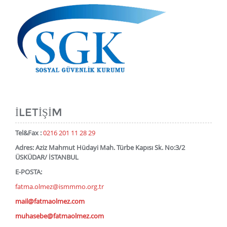
İLETIŞIM
Tel&Fax :
0216 201 11 28 29
Adres: Aziz Mahmut Hüdayi Mah. Türbe Kapısı Sk. No:3/2
ÜSKÜDAR/ İSTANBUL
E-POSTA:
fatma.olmez@ismmmo.org.tr
mail@fatmaolmez.com
muhasebe@fatmaolmez.com