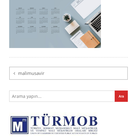
Yazı
dolaşımı
malimusavir