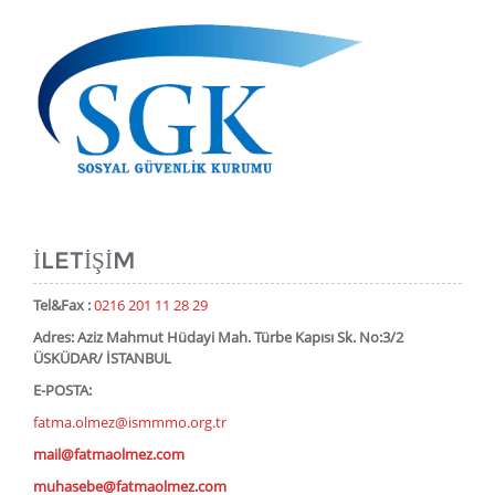
İLETIŞIM
Tel&Fax :
0216 201 11 28 29
Adres: Aziz Mahmut Hüdayi Mah. Türbe Kapısı Sk. No:3/2
ÜSKÜDAR/ İSTANBUL
E-POSTA:
fatma.olmez@ismmmo.org.tr
mail@fatmaolmez.com
muhasebe@fatmaolmez.com